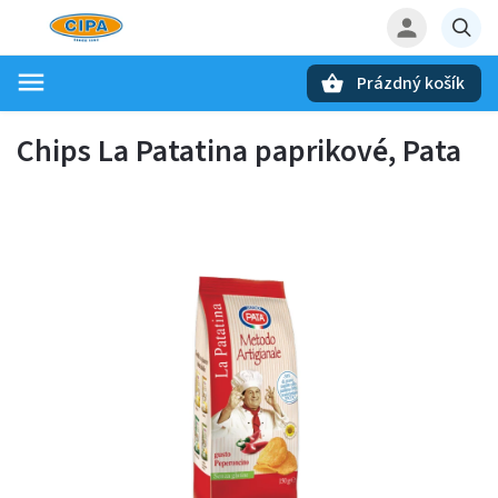
Prázdný košík
Hledat
Chips La Patatina paprikové, Pata