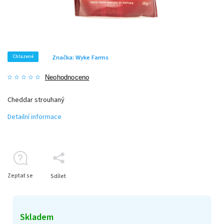
Chlazené
Značka:
Wyke Farms
Neohodnoceno
Cheddar strouhaný
Detailní informace
Zeptat se
Sdílet
Skladem