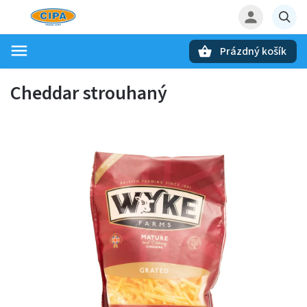
Prázdný košík
Hledat
Cheddar strouhaný