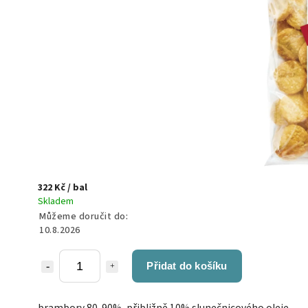
322 Kč
/ bal
Skladem
Můžeme doručit do:
10.8.2026
Přidat do košíku
brambory 80-90%, přibližně 10% slunečnicového oleje