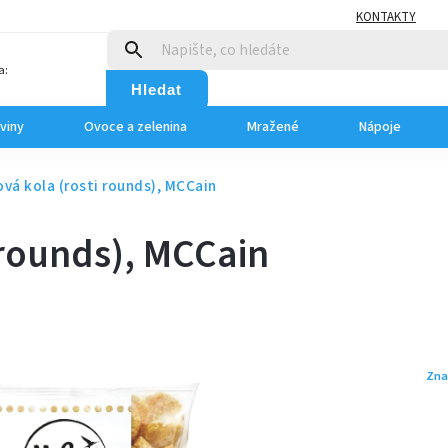
KONTAKTY
a:
Hledat
viny
Ovoce a zelenina
Mražené
Nápoje
vá kola (rosti rounds), MCCain
 rounds), MCCain
Zna