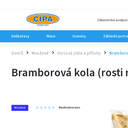
Zákaznická podpor
Delikatesy
Maso
Uzeniny
Základní potra
Domů
Mražené
Hotová jídla a přílohy
Bramboro
/
/
/
Bramborová kola (rosti
Neohodnoceno
Mražené