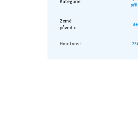
Kategorie
:
pří
Země
Be
původu
:
Hmotnost
:
25