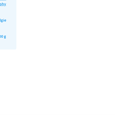
lohy
lgie
00 g