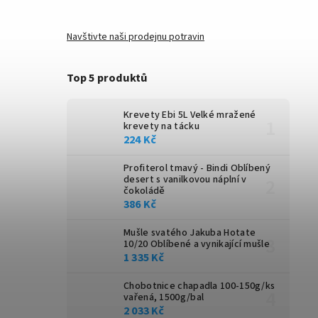
Navštivte naši prodejnu potravin
Top 5 produktů
Krevety Ebi 5L
Velké mražené
krevety na tácku
224 Kč
Profiterol tmavý - Bindi
Oblíbený
desert s vanilkovou náplní v
čokoládě
386 Kč
Mušle svatého Jakuba Hotate
10/20
Oblíbené a vynikající mušle
1 335 Kč
Chobotnice chapadla 100-150g/ks
vařená, 1500g/bal
2 033 Kč