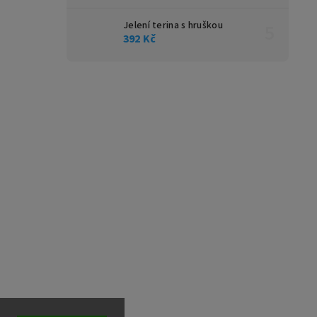
Jelení terina s hruškou
392 Kč