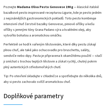
Poznejte
Madama Oliva Pesto Genovese 190 g
— klasické italské
bazalkové pesto inspirované recepturou Ligurie, kde je pesto jedním
z nejznámějších gastronomických pokladů. Toto pesto kombinuje
intenzivní chuť čerstvé bazalky Genovese, piniové oříšky a kešu
oříšky s jemnými tóny Grana Padano sýra a kvalitními oleji, aby
vytvořilo bohatou a aromatickou omáčku.
Perfektně se hodí k vařeným těstovinám, které díky pestu získají
plnou chuť, ale také jako ochucovadlo pro bruschettu, saláty,
sendviče nebo dipy. Pasta je připravena k okamžitému použití — stačí
ji smíchat s trochou teplých těstovin a získat rychlý, chutný pokrm
plný autentických středomořských chutí.
Tip: Po otevření skladujte v chladničce a spotřebujte do několika dnů,
aby si pesto zachovalo svěží aromatickou chuť.
Doplňkové parametry