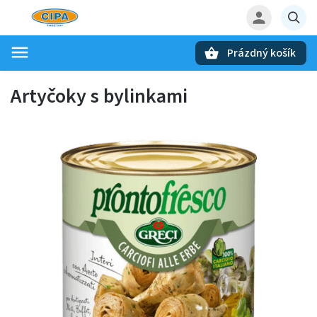
Prázdný košík
Hledat
Artyčoky s bylinkami