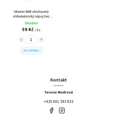
Vitamin Well obohacený
nízkokalorický nápoj bez
konzervantů
Skladem
59 Kč
/ ks
Do košíku
Kontakt
Terezie Mudrová
+420 601 393 833