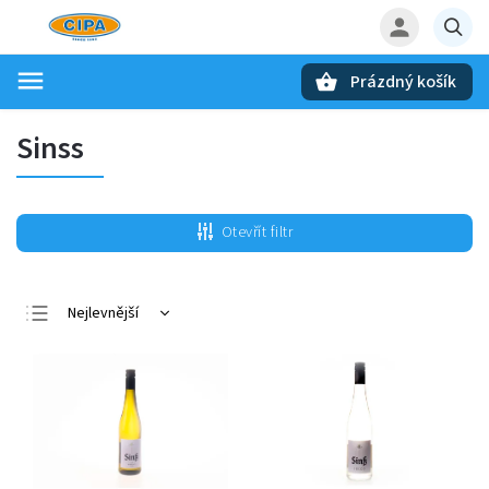
Prázdný košík
Hledat
Sinss
Otevřít filtr
Nejlevnější
Nejdražší
Nejprodávanější
Abecedně