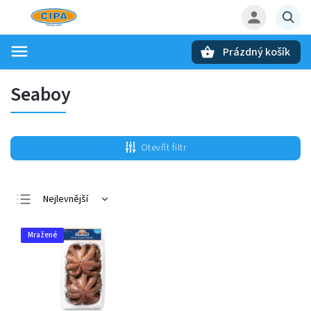
Prázdný košík
Hledat
Seaboy
Otevřít filtr
Nejlevnější
Nejdražší
Mražené
Nejprodávanější
Abecedně