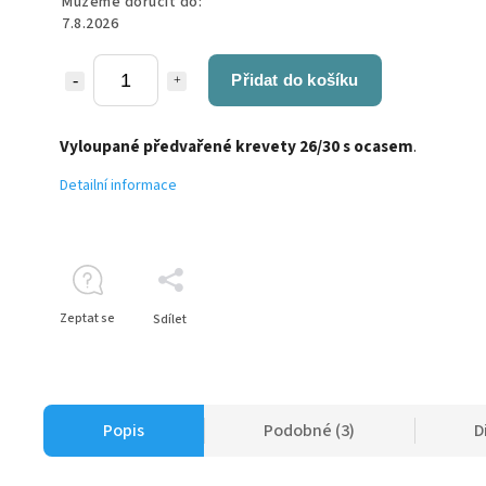
Můžeme doručit do:
7.8.2026
Přidat do košíku
Vyloupané předvařené krevety 26/30 s ocasem
.
Detailní informace
Zeptat se
Sdílet
Popis
Podobné (3)
D