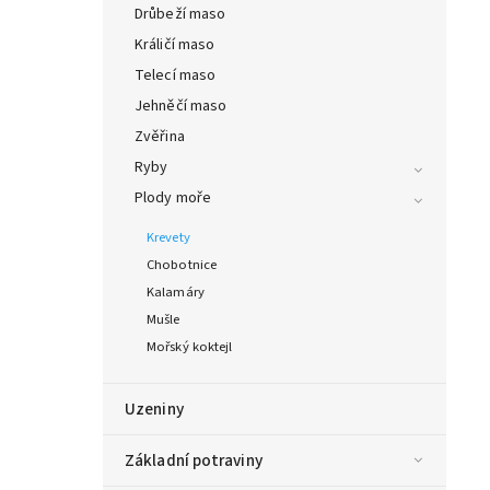
Drůbeží maso
Králičí maso
Telecí maso
Jehněčí maso
Zvěřina
Ryby
Plody moře
Krevety
Chobotnice
Kalamáry
Mušle
Mořský koktejl
Uzeniny
Základní potraviny