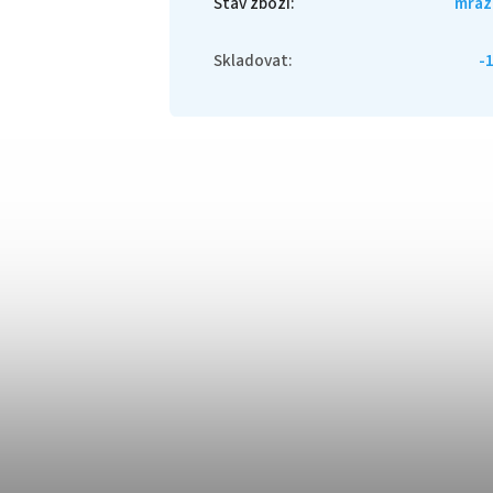
Stav zboží
:
mraž
Skladovat
:
-