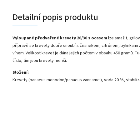
Detailní popis produktu
Vyloupané předvařené krevety 26/30 s ocasem
lze smažit, grilov
přípravě se krevety dobře snoubí s česnekem, citrónem, bylinkami 
vínem. Velikost krevet je dána jejich počtem v obsahu 450 gramů. Tud
číslo, tím jsou krevety menší.
Složení:
Krevety (panaeus monodon/panaeus vannamei), voda 20 %, stabilizá