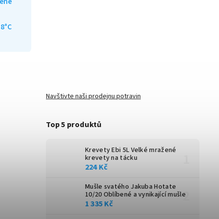
ené
18°C
Navštivte naši prodejnu potravin
Top 5 produktů
Krevety Ebi 5L
Velké mražené
krevety na tácku
224 Kč
Mušle svatého Jakuba Hotate
10/20
Oblíbené a vynikající mušle
1 335 Kč