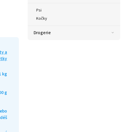
Psi
Kočky
Drogerie
ty a
etky
1 kg
00 g
nebo
adéš