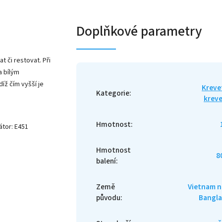
Doplňkové parametry
at či restovat. Při
a bílým
íž čím vyšší je
Kreve
Kategorie
:
krev
Hmotnost
:
tor: E451
Hmotnost
8
balení
:
Země
Vietnam 
původu
:
Bangl