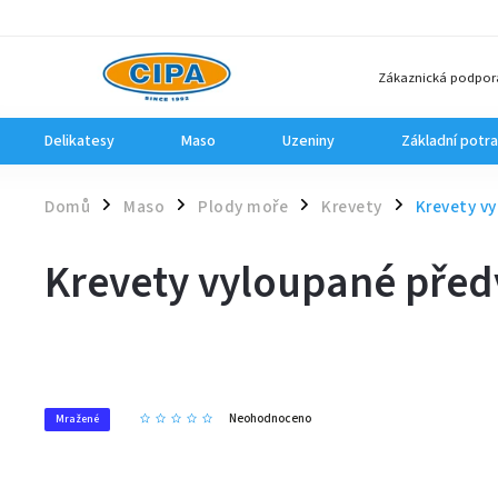
Zákaznická podpor
Delikatesy
Maso
Uzeniny
Základní potra
Domů
Maso
Plody moře
Krevety
Krevety vy
/
/
/
/
Krevety vyloupané předv
Neohodnoceno
Mražené