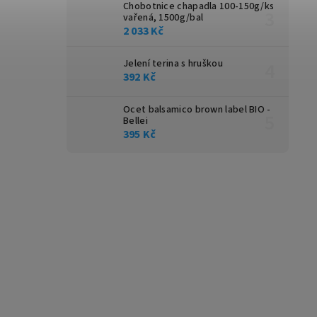
Chobotnice chapadla 100-150g/ks
vařená, 1500g/bal
2 033 Kč
Jelení terina s hruškou
392 Kč
Ocet balsamico brown label BIO -
Bellei
395 Kč