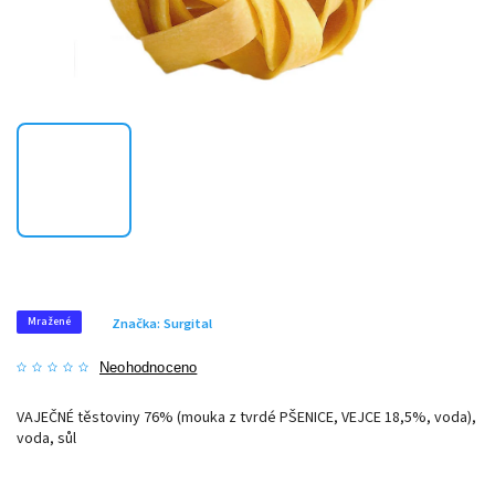
Mražené
Značka:
Surgital
Neohodnoceno
VAJEČNÉ těstoviny 76% (mouka z tvrdé PŠENICE, VEJCE 18,5%, voda),
voda, sůl