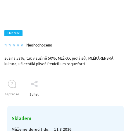
Chlazené
Neohodnoceno
sušina 53%, tuk v sušině 50%, MLÉKO, jedlá sůl, MLÉKÁRENSKÁ
kultura, ušlechtilá plíseň Penicillium roqueforti
Zeptat se
Sdílet
Skladem
Můžeme doručit do:
11.8.2026