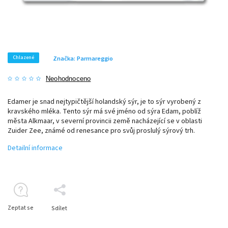
Chlazené
Značka:
Parmareggio
Neohodnoceno
Edamer je snad nejtypičtější holandský sýr, je to sýr vyrobený z
kravského mléka. Tento sýr má své jméno od sýra Edam, poblíž
města Alkmaar, v severní provincii země nacházející se v oblasti
Zuider Zee, známé od renesance pro svůj proslulý sýrový trh.
Detailní informace
Zeptat se
Sdílet