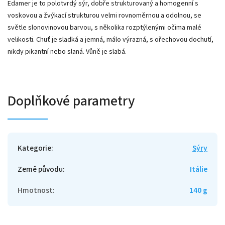
Edamer je to polotvrdý sýr, dobře strukturovaný a homogenní s
voskovou a žvýkací strukturou velmi rovnoměrnou a odolnou, se
světle slonovinovou barvou, s několika rozptýlenými očima malé
velikosti. Chuť je sladká a jemná, málo výrazná, s ořechovou dochutí,
nikdy pikantní nebo slaná. Vůně je slabá.
Doplňkové parametry
Kategorie
:
Sýry
Země původu
:
Itálie
Hmotnost
:
140 g