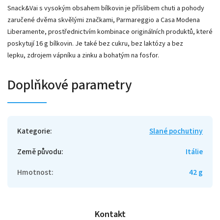
Snack&Vai s vysokým obsahem bílkovin je příslibem chuti a pohody
zaručené dvěma skvělými značkami, Parmareggio a Casa Modena
Liberamente, prostřednictvím kombinace originálních produktů, které
poskytují 16 g bílkovin. Je také bez cukru, bez laktózy a bez
lepku, zdrojem vápníku a zinku a bohatým na fosfor.
Doplňkové parametry
Kategorie
:
Slané pochutiny
Země původu
:
Itálie
Hmotnost
:
42 g
Kontakt