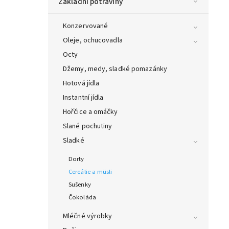
Základní potraviny
Konzervované
Oleje, ochucovadla
Octy
Džemy, medy, sladké pomazánky
Hotová jídla
Instantní jídla
Hořčice a omáčky
Slané pochutiny
Sladké
Dorty
Cereálie a müsli
Sušenky
Čokoláda
Mléčné výrobky