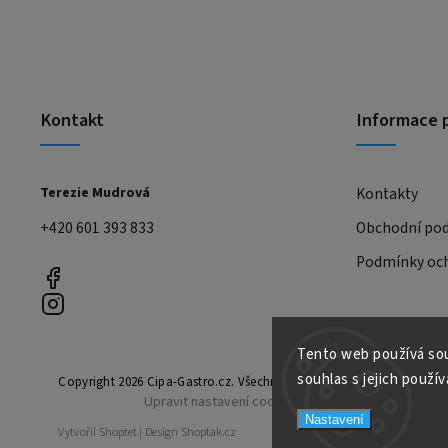
Kontakt
Informace 
Terezie Mudrová
Kontakty
+420 601 393 833
Obchodní po
Podmínky och
Tento web používá sou
souhlas s jejich použív
Copyright 2026
Cipa-Gastro.cz
. Všechna práva vyhrazena.
Upravit nastavení cookies
Nastavení
Vytvořil
Shoptet
| Design
Shoptak.cz