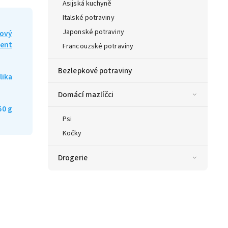
Asijská kuchyně
Italské potraviny
Japonské potraviny
ový
ment
Francouzské potraviny
Bezlepkové potraviny
lika
Domácí mazlíčci
50 g
Psi
Kočky
Drogerie