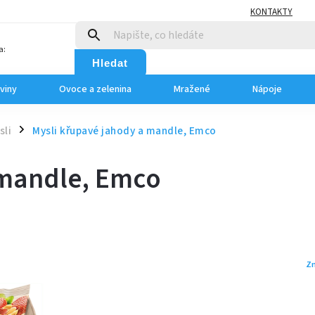
KONTAKTY
a:
Hledat
viny
Ovoce a zelenina
Mražené
Nápoje
sli
Mysli křupavé jahody a mandle, Emco
/
 mandle, Emco
Z