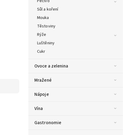
Pečivo
Sůl a koření
Mouka
Těstoviny
Rýže
Luštěniny
Cukr
Ovoce a zelenina
Mražené
Nápoje
Vína
Gastronomie