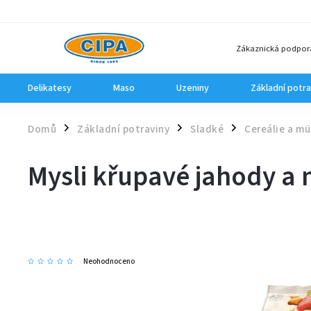
Zákaznická podpor
Delikatesy
Maso
Uzeniny
Základní potra
Domů
Základní potraviny
Sladké
Cereálie a mü
/
/
/
Mysli křupavé jahody a
Neohodnoceno