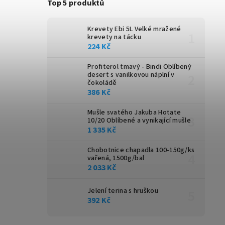
Top 5 produktů
Krevety Ebi 5L
Velké mražené
krevety na tácku
224 Kč
Profiterol tmavý - Bindi
Oblíbený
desert s vanilkovou náplní v
čokoládě
386 Kč
Mušle svatého Jakuba Hotate
10/20
Oblíbené a vynikající mušle
1 335 Kč
Chobotnice chapadla 100-150g/ks
vařená, 1500g/bal
2 033 Kč
Jelení terina s hruškou
392 Kč