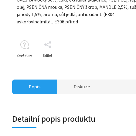
olej, PŠENIČNÁ mouka, PŠENIČNÝ škrob, MANDLE 2,5%, su
jahody 1,5%, aroma, sůl jedlá, antioxidant: (E304
askorbylpalmitát, E306 přírod
Zeptat se
Sdílet
Popis
Diskuze
Detailní popis produktu