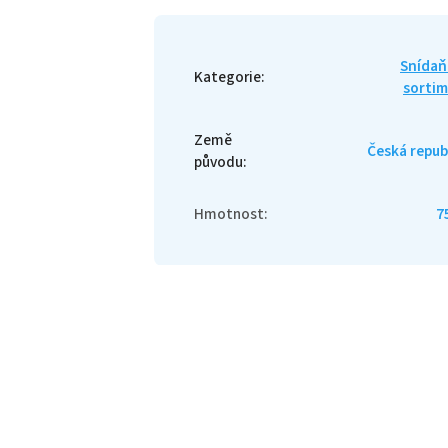
Snídaň
Kategorie
:
sorti
Země
Česká repub
původu
:
Hmotnost
:
7