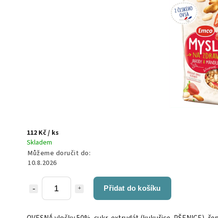
112 Kč
/ ks
Skladem
Můžeme doručit do:
10.8.2026
Přidat do košíku
OVESNÁ vločky 50%, cukr, extrudát (kukuřice, PŠENICE), ře