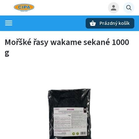
Prázdný košík
Hledat
Mořšké řasy wakame sekané 1000
g