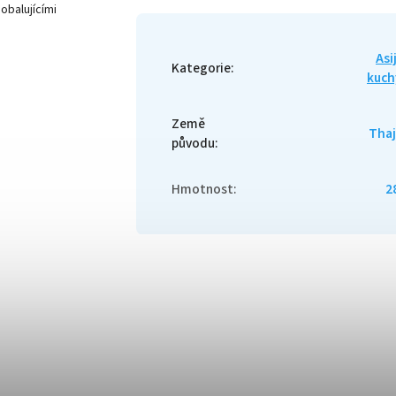
obalujícími
Asi
Kategorie
:
kuch
Země
Tha
původu
:
Hmotnost
:
2