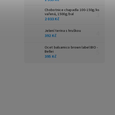
Chobotnice chapadla 100-150g/ks
vařená, 1500g/bal
2 033 Kč
Jelení terina s hruškou
392 Kč
Ocet balsamico brown label BIO -
Bellei
395 Kč