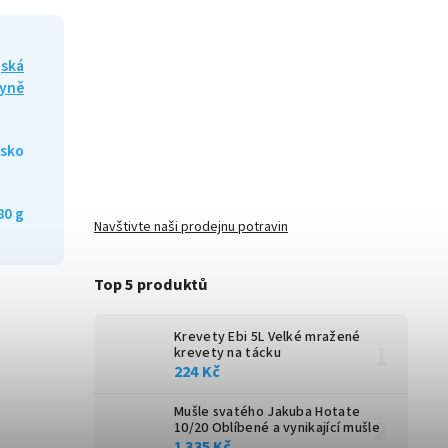
jská
yně
jsko
80 g
Navštivte naši prodejnu potravin
Top 5 produktů
Krevety Ebi 5L
Velké mražené
krevety na tácku
224 Kč
Mušle svatého Jakuba Hotate
10/20
Oblíbené a vynikající mušle
1 335 Kč