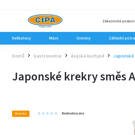
Zákaznická podpor
Delikatesy
Maso
Uzeniny
Základní potra
Domů
Gastronomie
Asijská kuchyně
Japonské 
/
/
/
Japonské krekry směs A
Neohodnoceno
Novinka