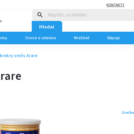
KONTAKTY
a:
Hledat
viny
Ovoce a zelenina
Mražené
Nápoje
krekry směs Arare
rare
Značka