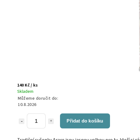
140 Kč
/ ks
Skladem
Můžeme doručit do:
10.8.2026
Přidat do košíku
Tradiční sušenky Arare jsou jasnou volbou pro ty, kteří si rá