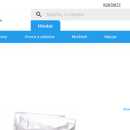
KONTAKTY
a:
Hledat
aviny
Ovoce a zelenina
Mražené
Nápoje
Zna