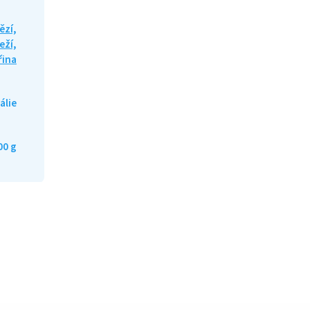
ězí,
eží,
řina
tálie
00 g