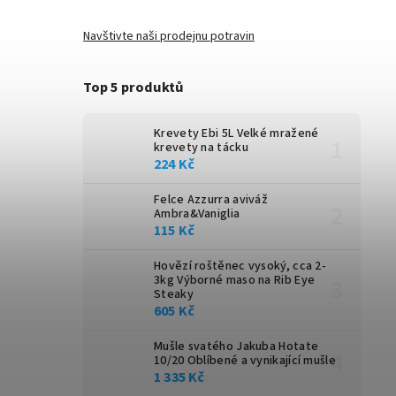
Navštivte naši prodejnu potravin
Top 5 produktů
Krevety Ebi 5L
Velké mražené
krevety na tácku
224 Kč
Felce Azzurra aviváž
Ambra&Vaniglia
115 Kč
Hovězí roštěnec vysoký, cca 2-
3kg
Výborné maso na Rib Eye
Steaky
605 Kč
Mušle svatého Jakuba Hotate
10/20
Oblíbené a vynikající mušle
1 335 Kč