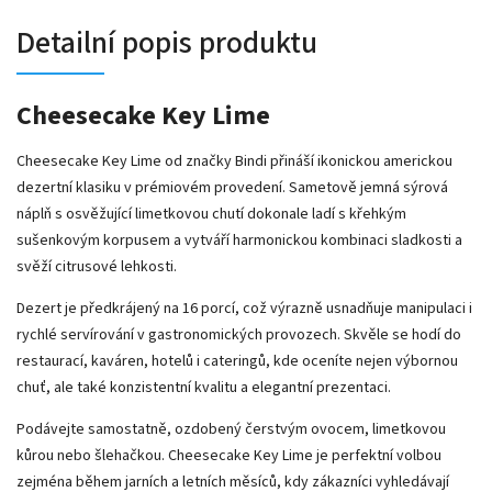
Detailní popis produktu
Cheesecake Key Lime
Cheesecake Key Lime od značky
Bindi
přináší ikonickou americkou
dezertní klasiku v prémiovém provedení. Sametově jemná sýrová
náplň s osvěžující limetkovou chutí dokonale ladí s křehkým
sušenkovým korpusem a vytváří harmonickou kombinaci sladkosti a
svěží citrusové lehkosti.
Dezert je předkrájený na 16 porcí, což výrazně usnadňuje manipulaci i
rychlé servírování v gastronomických provozech. Skvěle se hodí do
restaurací, kaváren, hotelů i cateringů, kde oceníte nejen výbornou
chuť, ale také konzistentní kvalitu a elegantní prezentaci.
Podávejte samostatně, ozdobený čerstvým ovocem, limetkovou
kůrou nebo šlehačkou. Cheesecake Key Lime je perfektní volbou
zejména během jarních a letních měsíců, kdy zákazníci vyhledávají