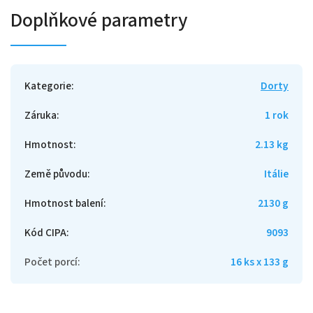
Doplňkové parametry
Kategorie
:
Dorty
Záruka
:
1 rok
Hmotnost
:
2.13 kg
Země původu
:
Itálie
Hmotnost balení
:
2130 g
Kód CIPA
:
9093
Počet porcí
:
16 ks x 133 g