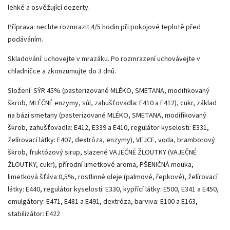
lehké a osvěžující dezerty.
Příprava: n
echte rozmrazit 4/5 hodin při pokojové teplotě před
podáváním.
Skladování: u
chovejte v mrazáku. Po rozmrazení uchovávejte v
chladničce a zkonzumujte do 3 dnů.
Složení: SÝR 45% (pasterizované MLÉKO, SMETANA, modifikovaný
škrob, MLÉČNÉ enzymy, sůl, zahušťovadla: E410 a E412), cukr, základ
na bázi smetany (pasterizované MLÉKO, SMETANA, modifikovaný
škrob, zahušťovadla: E412, E339 a E410, regulátor kyselosti: E331,
želírovací látky: E407, dextróza, enzymy), VEJCE, voda, bramborový
škrob, fruktózový sirup, slazené VAJEČNÉ ŽLOUTKY (VAJEČNÉ
ŽLOUTKY, cukr), přírodní limetkové aroma, PŠENIČNÁ mouka,
limetková šťáva 0,5%, rostlinné oleje (palmové, řepkové), želírovací
látky: E440, regulátor kyselosti: E330, kypřící látky: E500, E341 a E450,
emulgátory: E471, E481 a E491, dextróza, barviva: E100 a E163,
stabilizátor: E422