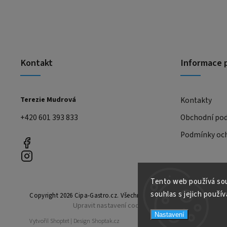
Kontakt
Informace 
Terezie Mudrová
Kontakty
+420 601 393 833
Obchodní po
Podmínky och
Tento web používá sou
souhlas s jejich použív
Copyright 2026
Cipa-Gastro.cz
. Všechna práva vyhrazena.
Upravit nastavení cookies
Nastavení
Vytvořil
Shoptet
| Design
Shoptak.cz