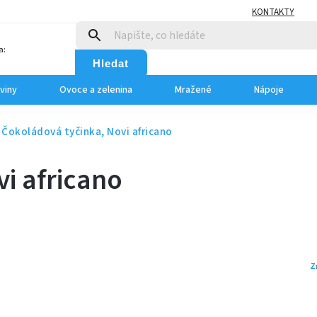
KONTAKTY
a:
Hledat
viny
Ovoce a zelenina
Mražené
Nápoje
Čokoládová tyčinka, Novi africano
i africano
Z