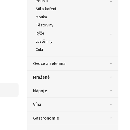
Pečivo
Sůl a koření
Mouka
Těstoviny
Rýže
Luštěniny
Cukr
Ovoce a zelenina
Mražené
Nápoje
Vína
Gastronomie