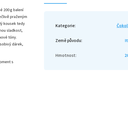
é 200 g balení
pečlivě praženým
dý kousek tedy
Kategorie
:
Čokol
enou sladkost,
aové tóny.
Země původu
:
I
ůsobivý dárek,
Hmotnost
:
2
moment s