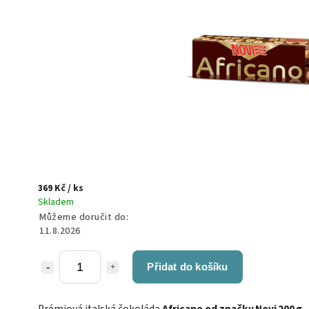
369 Kč
/ ks
Skladem
Můžeme doručit do:
11.8.2026
Přidat do košíku
Prémiová italská čokoláda
Africano od značky Novi 200 g