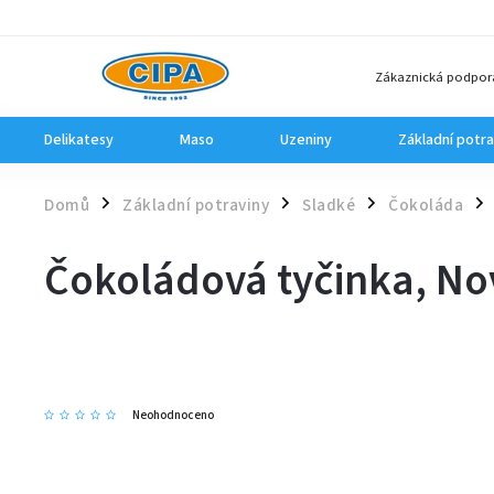
Zákaznická podpor
Delikatesy
Maso
Uzeniny
Základní potra
Domů
Základní potraviny
Sladké
Čokoláda
/
/
/
/
Čokoládová tyčinka, Nov
Neohodnoceno