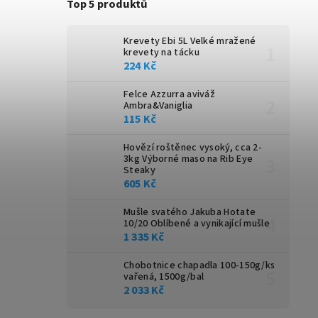
Top 5 produktů
Krevety Ebi 5L
Velké mražené
krevety na tácku
224 Kč
Felce Azzurra aviváž
Ambra&Vaniglia
115 Kč
Hovězí roštěnec vysoký, cca 2-
3kg
Výborné maso na Rib Eye
Steaky
605 Kč
Mušle svatého Jakuba Hotate
10/20
Oblíbené a vynikající mušle
1 335 Kč
Chobotnice chapadla 100-150g/ks
vařená, 1500g/bal
2 033 Kč