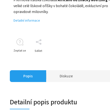
velké celé lískové oříšky v bohaté čokoládě, exkluzivní pro
opravdové milovníky.
Detailní informace
Zeptat se
Sdílet
Popis
Diskuze
Detailní popis produktu