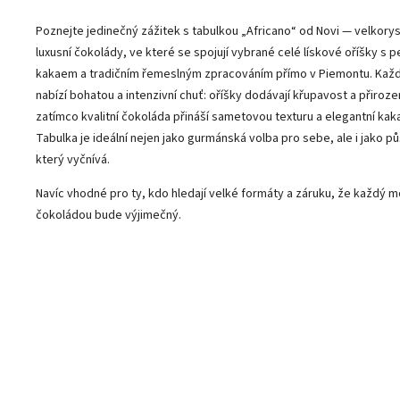
Poznejte jedinečný zážitek s tabulkou „Africano“ od Novi — velkorys
luxusní čokolády, ve které se spojují vybrané celé lískové oříšky s 
kakaem a tradičním řemeslným zpracováním přímo v Piemontu. Kaž
nabízí bohatou a intenzivní chuť: oříšky dodávají křupavost a přiroz
zatímco kvalitní čokoláda přináší sametovou texturu a elegantní kak
Tabulka je ideální nejen jako gurmánská volba pro sebe, ale i jako p
který vyčnívá.
Navíc vhodné pro ty, kdo hledají velké formáty a záruku, že každý 
čokoládou bude výjimečný.