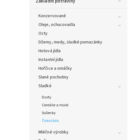
Základní potraviny
Konzervované
Oleje, ochucovadla
Octy
Džemy, medy, sladké pomazánky
Hotová jídla
Instantní jídla
Hořčice a omáčky
Slané pochutiny
Sladké
Dorty
Cereálie a müsli
Sušenky
Čokoláda
Mléčné výrobky